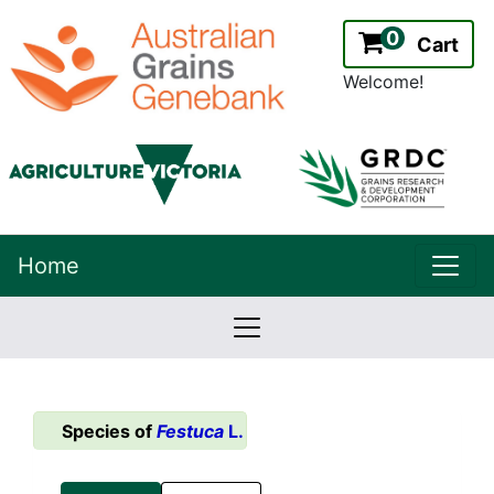
0
Cart
Welcome!
uppe
Home
lowernavbar
2.2.0
Version:
Species of
Festuca
L.