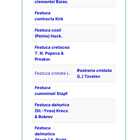
clementei
Boiss.
Festuca
contracta
Kirk
Festuca coxii
(Petrie) Hack.
Festuca cretacea
T. N. Popova &
Proskor.
Rostraria cristata
Festuca cristata
L.
(L.) Tzvelev
Festuca
cumminsii
Stapf
Festuca dahurica
(St.-Yves) Krecz.
& Bobrov
Festuca
dalmatica
(Hack.) K. Richt.