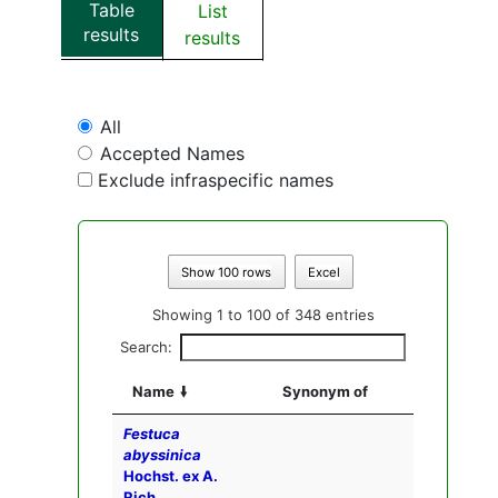
Table
List
results
results
All
Accepted Names
Exclude infraspecific names
Show 100 rows
Excel
Showing 1 to 100 of 348 entries
Search:
Name
Synonym of
Festuca
abyssinica
Hochst. ex A.
Rich.