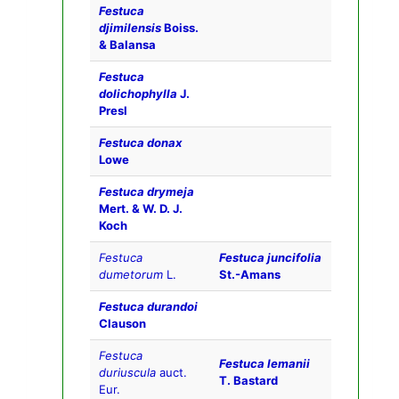
Festuca
djimilensis
Boiss.
& Balansa
Festuca
dolichophylla
J.
Presl
Festuca donax
Lowe
Festuca drymeja
Mert. & W. D. J.
Koch
Festuca
Festuca juncifolia
dumetorum
L.
St.-Amans
Festuca durandoi
Clauson
Festuca
Festuca lemanii
duriuscula
auct.
T. Bastard
Eur.