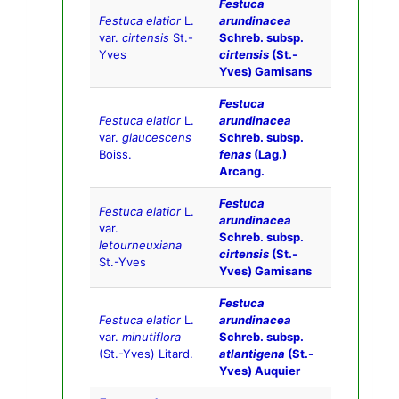
Festuca
Festuca elatior
L.
arundinacea
var.
cirtensis
St.-
Schreb. subsp.
Yves
cirtensis
(St.-
Yves) Gamisans
Festuca
Festuca elatior
L.
arundinacea
var.
glaucescens
Schreb. subsp.
Boiss.
fenas
(Lag.)
Arcang.
Festuca
Festuca elatior
L.
arundinacea
var.
Schreb. subsp.
letourneuxiana
cirtensis
(St.-
St.-Yves
Yves) Gamisans
Festuca
Festuca elatior
L.
arundinacea
var.
minutiflora
Schreb. subsp.
(St.-Yves) Litard.
atlantigena
(St.-
Yves) Auquier