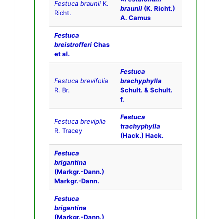
Festuca braunii
K.
braunii
(K. Richt.)
Richt.
A. Camus
Festuca
breistrofferi
Chas
et al.
Festuca
Festuca brevifolia
brachyphylla
R. Br.
Schult. & Schult.
f.
Festuca
Festuca brevipila
trachyphylla
R. Tracey
(Hack.) Hack.
Festuca
brigantina
(Markgr.-Dann.)
Markgr.-Dann.
Festuca
brigantina
(Markgr.-Dann.)