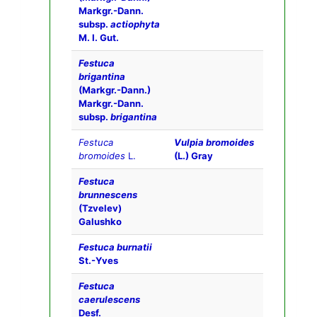
Markgr.-Dann.
subsp.
actiophyta
M. I. Gut.
Festuca
brigantina
(Markgr.-Dann.)
Markgr.-Dann.
subsp.
brigantina
Festuca
Vulpia bromoides
bromoides
L.
(L.) Gray
Festuca
brunnescens
(Tzvelev)
Galushko
Festuca burnatii
St.-Yves
Festuca
caerulescens
Desf.