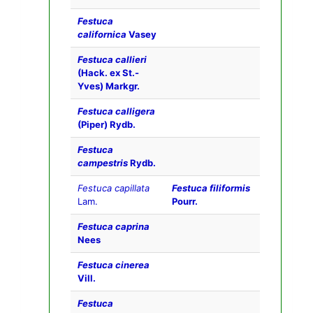
Festuca
californica
Vasey
Festuca callieri
(Hack. ex St.-
Yves) Markgr.
Festuca calligera
(Piper) Rydb.
Festuca
campestris
Rydb.
Festuca capillata
Festuca filiformis
Lam.
Pourr.
Festuca caprina
Nees
Festuca cinerea
Vill.
Festuca