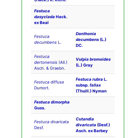
Festuca
dasyclada
Hack.
ex Beal
Danthonia
Festuca
decumbens
(L.)
decumbens
L.
DC.
Festuca
Vulpia bromoides
dertonensis
(All.)
(L.) Gray
Asch. & Graebn.
Festuca rubra
L.
Festuca diffusa
subsp.
fallax
Dumort.
(Thuill.) Nyman
Festuca dimorpha
Guss.
Cutandia
Festuca divaricata
divaricata
(Desf.)
Desf.
Asch. ex Barbey