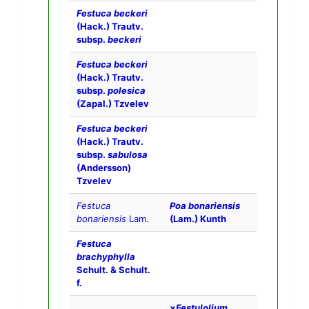
Festuca beckeri
(Hack.) Trautv.
subsp.
beckeri
Festuca beckeri
(Hack.) Trautv.
subsp.
polesica
(Zapal.) Tzvelev
Festuca beckeri
(Hack.) Trautv.
subsp.
sabulosa
(Andersson)
Tzvelev
Festuca
Poa bonariensis
bonariensis
Lam.
(Lam.) Kunth
Festuca
brachyphylla
Schult. & Schult.
f.
×
Festulolium