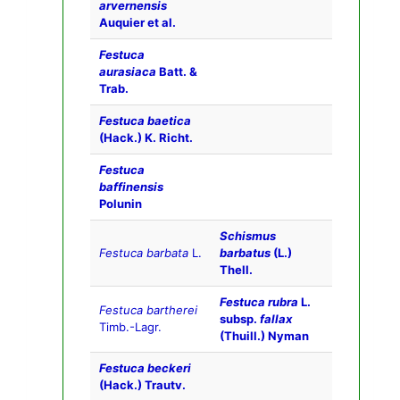
arvernensis
Auquier et al.
Festuca
aurasiaca
Batt. &
Trab.
Festuca baetica
(Hack.) K. Richt.
Festuca
baffinensis
Polunin
Schismus
Festuca barbata
L.
barbatus
(L.)
Thell.
Festuca rubra
L.
Festuca bartherei
subsp.
fallax
Timb.-Lagr.
(Thuill.) Nyman
Festuca beckeri
(Hack.) Trautv.