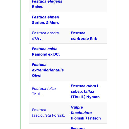
Festuca elegans
Boiss.
Festuca elmeri
Scribn. & Merr.
Festuca erecta
Festuca
d'Urv.
contracta
Kirk
Festuca eskia
Ramond ex DC.
Festuca
extremiorientalis
Ohwi
Festuca rubra
L.
Festuca fallax
subsp.
fallax
Thuill.
(Thuill.) Nyman
Vulpia
Festuca
fasciculata
fasciculata
Forssk.
(Forssk.) Fritsch
Festuca