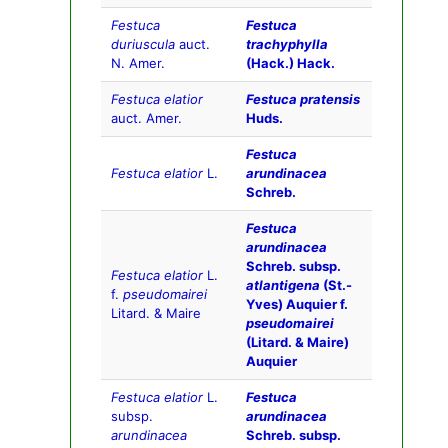
Festuca
Festuca
duriuscula
auct.
trachyphylla
N. Amer.
(Hack.) Hack.
Festuca elatior
Festuca pratensis
auct. Amer.
Huds.
Festuca
Festuca elatior
L.
arundinacea
Schreb.
Festuca
arundinacea
Schreb. subsp.
Festuca elatior
L.
atlantigena
(St.-
f.
pseudomairei
Yves) Auquier f.
Litard. & Maire
pseudomairei
(Litard. & Maire)
Auquier
Festuca elatior
L.
Festuca
subsp.
arundinacea
arundinacea
Schreb. subsp.